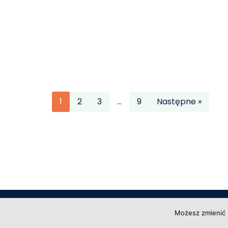
1
2
3
…
9
Następne »
Copyright © 2026 Grupa Probiz, CoWartoZw
Możesz zmienić 