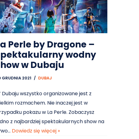
La Perle by Dragone –
spektakularny wodny
show w Dubaju
9 GRUDNIA 2021
DUBAJ
 Dubaju wszystko organizowane jest z
ielkim rozmachem. Nie inaczej jest w
rzypadku pokazu w La Perle. Zobaczysz
edno z najbardziej spektakularnych show na
ywo…
Dowiedz się więcej »