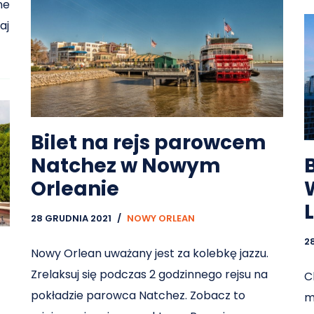
ne
aj
Bilet na rejs parowcem
Natchez w Nowym
Orleanie
W
28 GRUDNIA 2021
NOWY ORLEAN
2
Nowy Orlean uważany jest za kolebkę jazzu.
Zrelaksuj się podczas 2 godzinnego rejsu na
C
pokładzie parowca Natchez. Zobacz to
m