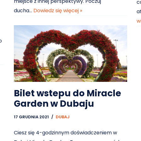
miejsce z innej perspektywy. Poczuj
c
ducha…
Dowiedz się więcej »
a
w
o
Bilet wstepu do Miracle
Garden w Dubaju
17 GRUDNIA 2021
DUBAJ
Ciesz się 4-godzinnym doświadczeniem w