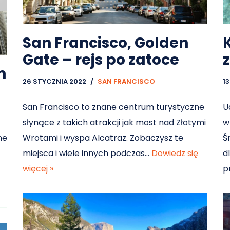
San Francisco, Golden
Gate – rejs po zatoce
m
26 STYCZNIA 2022
SAN FRANCISCO
1
San Francisco to znane centrum turystyczne
U
słynące z takich atrakcji jak most nad Złotymi
w
ne
Wrotami i wyspa Alcatraz. Zobaczysz te
Ś
miejsca i wiele innych podczas…
Dowiedz się
d
więcej »
p