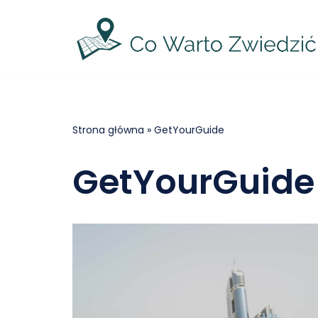
Przejdź
do
treści
Strona główna
»
GetYourGuide
GetYourGuide