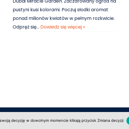
Dubai Miracle Garden. Zaczarowany ogród na
pustyni kusi kolorami. Poczuj słodki aromat
ponad milionów kwiatów w pełnym rozkwicie.
Odpręż się…
Dowiedz się więcej »
Regulamin serwisu
|
Polity
iedzic.pl
swoją decyzję w dowolnym momencie klikają przycisk Zmiana decyzji
Bilety na kabaret