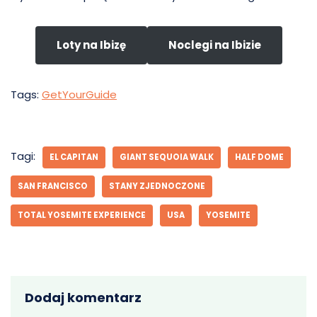
Loty na Ibizę
Noclegi na Ibizie
Tags:
GetYourGuide
Tagi:
EL CAPITAN
GIANT SEQUOIA WALK
HALF DOME
SAN FRANCISCO
STANY ZJEDNOCZONE
TOTAL YOSEMITE EXPERIENCE
USA
YOSEMITE
Dodaj komentarz