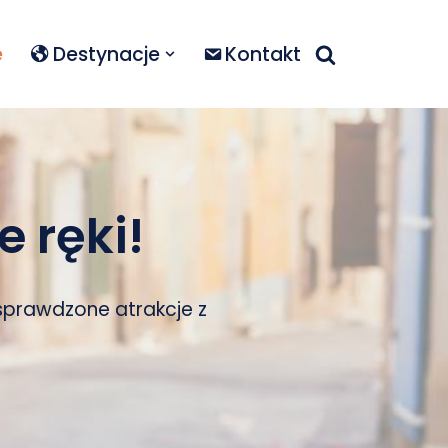
e
Destynacje
Kontakt
 ręki!
 sprawdzone atrakcje z