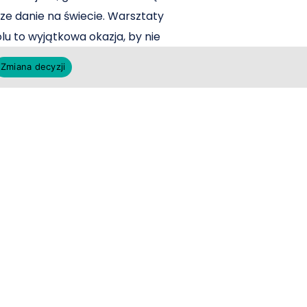
sze danie na świecie. Warsztaty
lu to wyjątkowa okazja, by nie
radycyjnej potrawy, ale także…
Zmiana decyzji
 zdjęciowa na Rodos –
swojej podróży
 Morza Egejskiego, to miejsce
kątków, historycznych ruin i
brazów. Jeśli pragniesz
ęcej niż wspomnienia, prywatna
fesjonalnym fotografem to
ycenie magii tej greckiej
 zdecydować się na sesję…