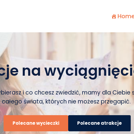
Hom
cje na wyciągnięcie
bierasz i co chcesz zwiedzić, mamy dla Ciebie
całego świata, których nie możesz przegapić.
Polecane wycieczki
Polecane atrakcje