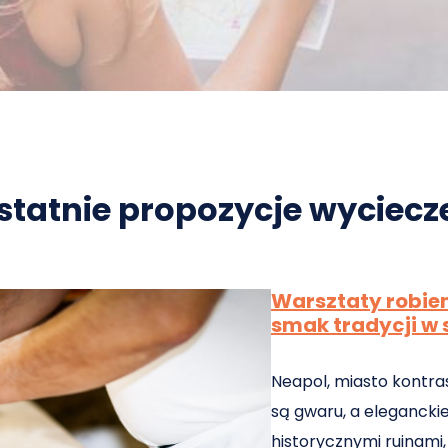
statnie propozycje wyciecz
Warsztaty robien
smak tradycji w s
Neapol, miasto kontras
są gwaru, a eleganckie
historycznymi ruinami, 