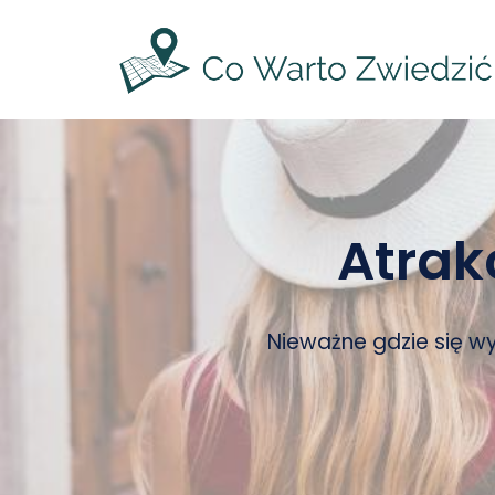
Przejdź
do
treści
Atrak
Nieważne gdzie się wy