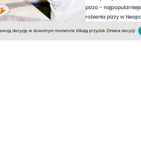
pizza – najpopularniej
robienia pizzy w Neapo
tylko skosztować tej t
swoją decyzję w dowolnym momencie klikają przycisk Zmiana decyzji
Wyjątkowa sesja
uwiecznij magię 
Rodos, nazywane perłą
pełne malowniczych za
niezapomnianych krajo
zabrać ze sobą coś wi
sesja zdjęciowa z pro
idealny sposób na uchw
wyspy. Dlaczego warto