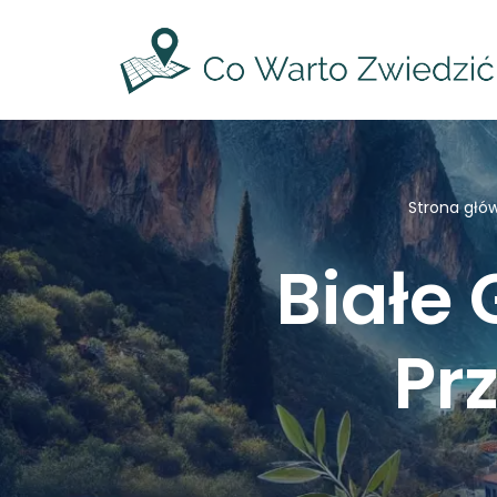
Przejdź
do
treści
Strona głó
Białe 
Pr