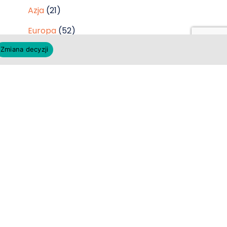
Azja
(21)
Europa
(52)
Ostatnie wpisy
Zmiana decyzji
Warsztaty robienia pizzy w Neapolu
– smak tradycji w sercu włoskiej
kultury
Wyjątkowa sesja zdjęciowa na Rodos
– uwiecznij magię swojej podróży
Popłyń z Korfu na Paxos i Antipaxos:
całodniowy rejs pełen
niezapomnianych wrażeń
Spinalonga: Wyspa historii, odwagi i