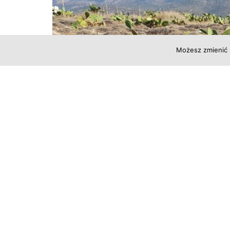
Możesz zmienić 
Nazwa
Lefka Ori
, czyli „Białe Góry”, pochodz
kiedy ich wapienne szczyty pokrywają się śn
słoneczne, nadając im niemal świetlisty wygl
pełen kontrastów – od surowych, skalistych 