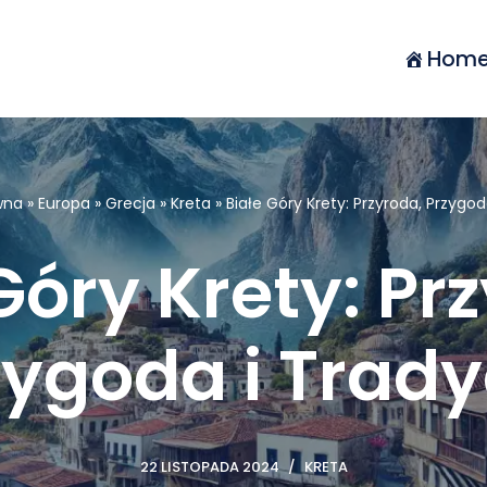
Hom
wna
»
Europa
»
Grecja
»
Kreta
»
Białe Góry Krety: Przyroda, Przygod
Góry Krety: Pr
zygoda i Trady
22 LISTOPADA 2024
KRETA