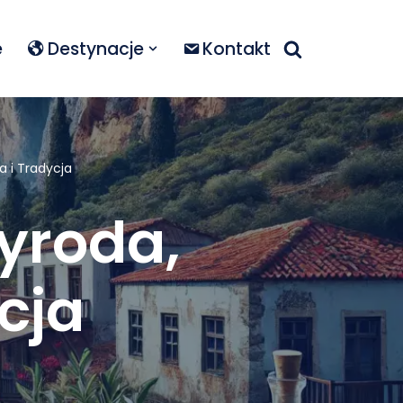
e
Destynacje
Kontakt
a i Tradycja
zyroda,
cja