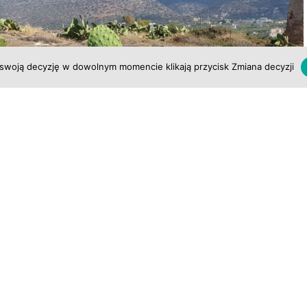
swoją decyzję w dowolnym momencie klikają przycisk Zmiana decyzji
i od śnieżnobiałego wyglądu, jaki góry przybierają zimą,
iegiem. Nawet latem, ich bladość odbija promienie
ąd, szczególnie o świcie i zachodzie słońca. To krajobraz
szczytów po doliny pachnące ziołami i oliwkami.