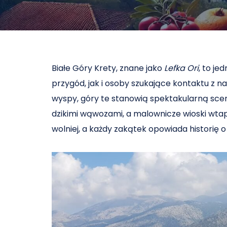
Białe Góry Krety, znane jako
Lefka Ori
, to je
przygód, jak i osoby szukające kontaktu z na
wyspy, góry te stanowią spektakularną scene
dzikimi wąwozami, a malownicze wioski wtapia
wolniej, a każdy zakątek opowiada historię 