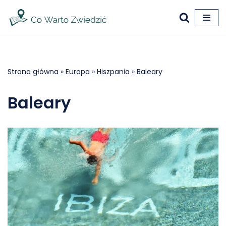
Przejdź
do
treści
Strona główna
»
Europa
»
Hiszpania
»
Baleary
Baleary