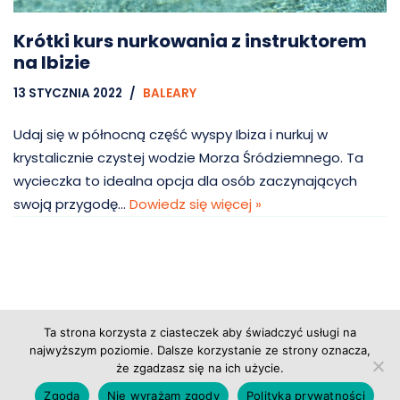
Krótki kurs nurkowania z instruktorem
na Ibizie
13 STYCZNIA 2022
BALEARY
Udaj się w północną część wyspy Ibiza i nurkuj w
krystalicznie czystej wodzie Morza Śródziemnego. Ta
wycieczka to idealna opcja dla osób zaczynających
swoją przygodę…
Dowiedz się więcej »
Ta strona korzysta z ciasteczek aby świadczyć usługi na
Copyright © 2026 Grupa Probiz, CoWartoZwiedzic.pl
najwyższym poziomie. Dalsze korzystanie ze strony oznacza,
że zgadzasz się na ich użycie.
Regulamin serwisu
|
Polityka prywatności
|
Zgoda
Nie wyrażam zgody
Polityka prywatności