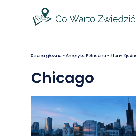
Przejdź
do
treści
Strona główna
»
Ameryka Północna
»
Stany Zjed
Chicago