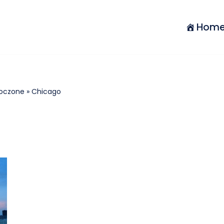
Hom
noczone
»
Chicago