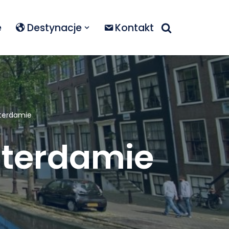
e
Destynacje
Kontakt
sterdamie
sterdamie