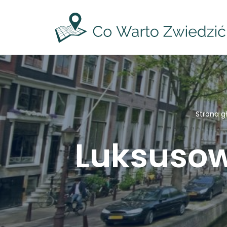
Przejdź
do
treści
Strona 
Luksusow