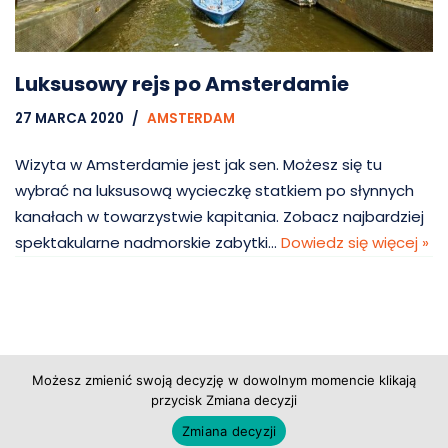
Luksusowy rejs po Amsterdamie
27 MARCA 2020
AMSTERDAM
Wizyta w Amsterdamie jest jak sen. Możesz się tu
wybrać na luksusową wycieczkę statkiem po słynnych
kanałach w towarzystwie kapitania. Zobacz najbardziej
spektakularne nadmorskie zabytki…
Dowiedz się więcej »
Możesz zmienić swoją decyzję w dowolnym momencie klikają
przycisk Zmiana decyzji
Copyright © 2026 Grupa Probiz, CoWartoZwiedzic.pl
Zmiana decyzji
Regulamin serwisu
|
Polityka prywatności
|