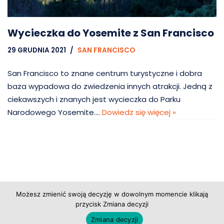
Wycieczka do Yosemite z San Francisco
29 GRUDNIA 2021
SAN FRANCISCO
San Francisco to znane centrum turystyczne i dobra
baza wypadowa do zwiedzenia innych atrakcji. Jedną z
ciekawszych i znanych jest wycieczka do Parku
Narodowego Yosemite.…
Dowiedz się więcej »
Copyright © 2026 Grupa Probiz, CoWartoZwiedzic.pl
Możesz zmienić swoją decyzję w dowolnym momencie klikają
przycisk Zmiana decyzji
Regulamin serwisu
|
Polityka prywatności
|
Zmiana decyzji