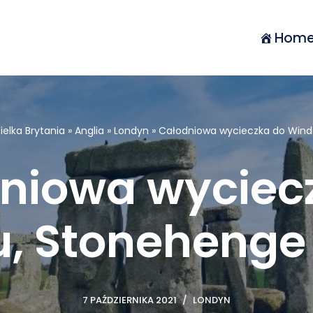
Hom
ielka Brytania
»
Anglia
»
Londyn
»
Całodniowa wycieczka do Winds
niowa wyciec
, Stonehenge 
7 PAŹDZIERNIKA 2021
LONDYN