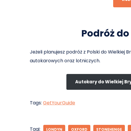
Podróż do 
Jeżeli planujesz podróż z Polski do Wielkiej
autokarowych oraz lotniczych.
Autokary do Wielkiej Bry
Tags:
GetYourGuide
Tagi:
LONDYN
OXFORD
STONEHENGE