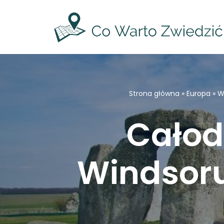
Przejdź
do
treści
Strona główna
»
Europa
»
W
Całod
Windsoru