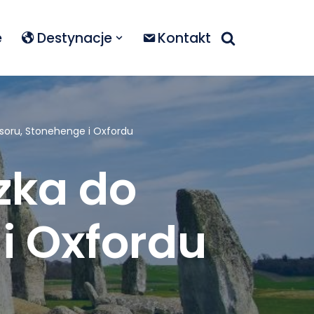
e
Destynacje
Kontakt
oru, Stonehenge i Oxfordu
zka do
i Oxfordu