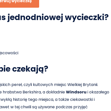
erwuj wycieczkę
s jednodniowej wycieczki?
ejscowości
bie czekają?
kich pereł, czyli kultowych miejsc Wielkiej Brytanii.
 hrabstwa Berkshira, a dokładnie
Windsoru
i okazałego
ykłą historię tego miejsca, a także ciekawostki i
nawet w tej chwili są używane podczas przyjęć