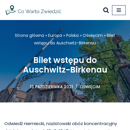
Przejdź
do
treści
Strona główna
»
Europa
»
Polska
»
Oświęcim
»
Bilet
wstępu do Auschwitz-Birkenau
Bilet wstępu do
Auschwitz-Birkenau
13 PAŹDZIERNIKA 2021
OŚWIĘCIM
Odwiedź niemiecki, nazistowski obóz koncentracyjny