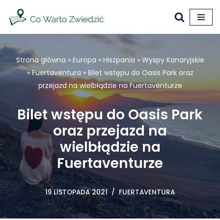
Przejdź
do
treści
Strona główna
»
Europa
»
Hiszpania
»
Wyspy Kanaryjskie
»
Fuertaventura
»
Bilet wstępu do Oasis Park oraz
przejazd na wielbłądzie na Fuertaventurze
Bilet wstępu do Oasis Park
oraz przejazd na
wielbłądzie na
Fuertaventurze
19 LISTOPADA 2021
FUERTAVENTURA