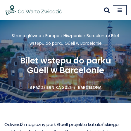
Przejdź
do
treści
Strona główna
»
Europa
»
Hiszpania
»
Barcelona
»
Bilet
wstępu do parku Güell w Barcelonie
Bilet wstępu do parku
Güell w Barcelonie
8 PAŹDZIERNIKA 2021
BARCELONA
Odwiedź magiczny park Güell projektu katalońskiego