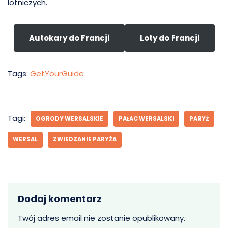
lotniczych.
Autokary do Francji
Loty do Francji
Tags:
GetYourGuide
Tagi:
OGRODY WERSALSKIE
PAŁAC WERSALSKI
PARYŻ
WERSAL
ZWIEDZANIE PARYŻA
Dodaj komentarz
Twój adres email nie zostanie opublikowany.