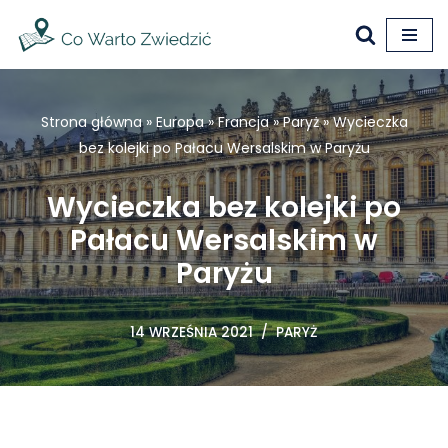
Przejdź
do
treści
Strona główna
»
Europa
»
Francja
»
Paryż
»
Wycieczka
bez kolejki po Pałacu Wersalskim w Paryżu
Wycieczka bez kolejki po
Pałacu Wersalskim w
Paryżu
14 WRZEŚNIA 2021
PARYŻ