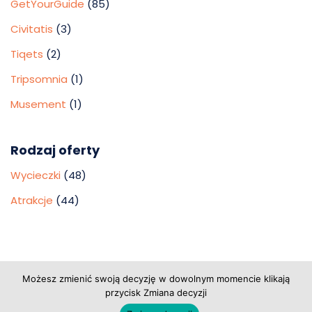
GetYourGuide
(85)
Civitatis
(3)
Tiqets
(2)
Tripsomnia
(1)
Musement
(1)
Rodzaj oferty
Wycieczki
(48)
Atrakcje
(44)
Copyright © 2026 Grupa Probiz, CoWartoZwiedzic.pl
Możesz zmienić swoją decyzję w dowolnym momencie klikają
przycisk Zmiana decyzji
Regulamin serwisu
|
Polityka prywatności
|