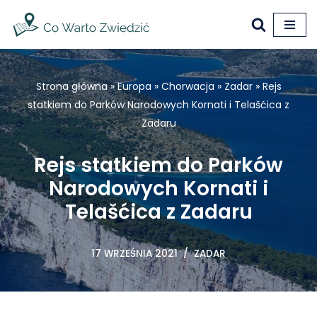
Przejdź
do
treści
Strona główna
»
Europa
»
Chorwacja
»
Zadar
»
Rejs
statkiem do Parków Narodowych Kornati i Telašćica z
Zadaru
Rejs statkiem do Parków
Narodowych Kornati i
Telašćica z Zadaru
17 WRZEŚNIA 2021
ZADAR