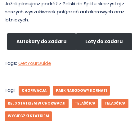
Jeżeli planujesz podróż z Polski do Splitu skorzystaj z
naszych wyszukiwarek połączeń autokarowych oraz
lotniczych.
Autokary do Zadaru
Loty do Zadaru
Tags:
GetYourGuide
Tagi:
CHORWACJA
PARK NARODOWY KORNATI
REJS STATKIEM W CHORWACJI
TELAŠĆICA
TELASĆICA
WYCIECZKI STATKIEM