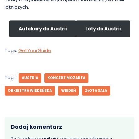
lotniczych.
Autokary do Austrii
Loty do Austrii
Tags:
GetYourGuide
Tagi:
AUSTRIA
KONCERT MOZARTA
ORKIESTRA WIEDEŃSKA
WIEDEŃ
ZŁOTA SALA
Dodaj komentarz
Twój adres email nie zostanie opublikowany.