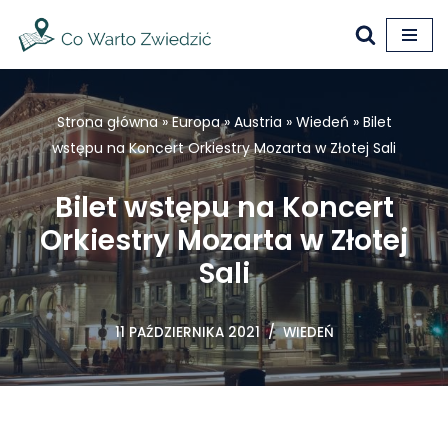
Przejdź
do
treści
Strona główna
»
Europa
»
Austria
»
Wiedeń
»
Bilet
wstępu na Koncert Orkiestry Mozarta w Złotej Sali
Bilet wstępu na Koncert
Orkiestry Mozarta w Złotej
Sali
11 PAŹDZIERNIKA 2021
WIEDEŃ