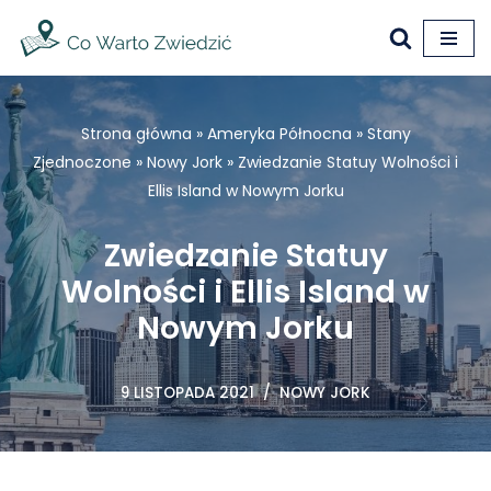
Przejdź
do
treści
Strona główna
»
Ameryka Północna
»
Stany
Zjednoczone
»
Nowy Jork
»
Zwiedzanie Statuy Wolności i
Ellis Island w Nowym Jorku
Zwiedzanie Statuy
Wolności i Ellis Island w
Nowym Jorku
9 LISTOPADA 2021
NOWY JORK