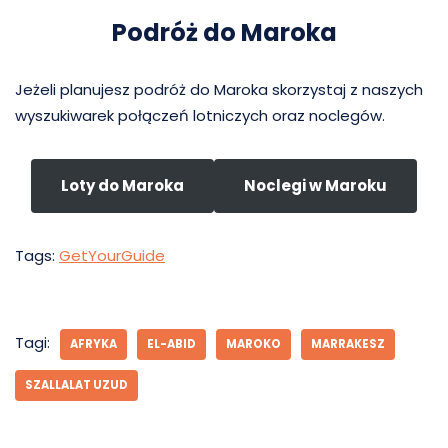
Podróż do Maroka
Jeżeli planujesz podróż do Maroka skorzystaj z naszych
wyszukiwarek połączeń lotniczych oraz noclegów.
Loty do Maroka
Noclegi w Maroku
Tags:
GetYourGuide
Tagi:
AFRYKA
EL-ABID
MAROKO
MARRAKESZ
SZALLALAT UZUD