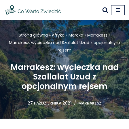
Przejdź
do
treści
Strona główna
»
Afryka
»
Maroko
»
Marrakesz
»
Marrakesz: wycieczka nad Szallalat Uzud z opcjonalnym
rejsem
Marrakesz: wycieczka nad
Szallalat Uzud z
opcjonalnym rejsem
27 PAŹDZIERNIKA 2021
MARRAKESZ