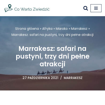
Przejdź
do
treści
Strona główna
»
Afryka
»
Maroko
»
Marrakesz
»
Marrakesz: safari na pustyni, trzy dni pełne atrakcji
Marrakesz: safari na
pustyni, trzy dni pełne
atrakcji
27 PAŹDZIERNIKA 2021
MARRAKESZ