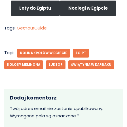
Loty do Egiptu
Noclegi w Egipcie
Tags:
GetYourGuide
Tagi:
DOLINA KRÓLÓW W EGIPCIE
EGIPT
KOLOSY MEMNONA
LUKSOR
ŚWIĄTYNIA W KARNAKU
Dodaj komentarz
Twój adres email nie zostanie opublikowany.
Wymagane pola są oznaczone
*