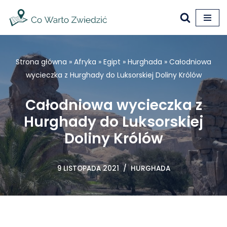
Przejdź
do
treści
Strona główna
»
Afryka
»
Egipt
»
Hurghada
»
Całodniowa
wycieczka z Hurghady do Luksorskiej Doliny Królów
Całodniowa wycieczka z
Hurghady do Luksorskiej
Doliny Królów
9 LISTOPADA 2021
HURGHADA