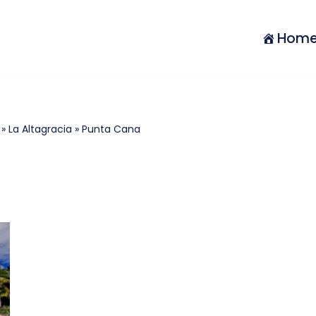
Hom
»
La Altagracia
»
Punta Cana