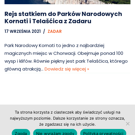
Rejs statkiem do Parków Narodowych
Kornati i Telašćica z Zadaru
17 WRZEŚNIA 2021
ZADAR
Park Narodowy Kornati to jedno z najbardziej
magicznych miejsc w Chorwacji. Obejmuje ponad 100
wysp i klifów. Równie piękny jest park Telašćica, którego
główną atrakcją…
Dowiedz się więcej »
Ta strona korzysta z ciasteczek aby świadczyć usługi na
Copyright © 2026 Grupa Probiz, CoWartoZwiedzic.pl
najwyższym poziomie. Dalsze korzystanie ze strony oznacza,
że zgadzasz się na ich użycie.
Regulamin serwisu
|
Polityka prywatności
|
Zgoda
Nie wyrażam zgody
Polityka prywatności