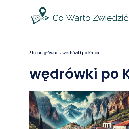
Przejdź
do
treści
Strona główna
»
wędrówki po Krecie
wędrówki po K