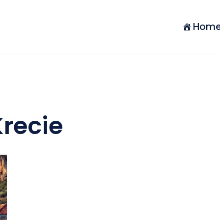
Hom
recie