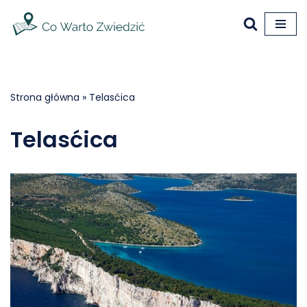
Przejdź
do
treści
Strona główna
»
Telasćica
Telasćica