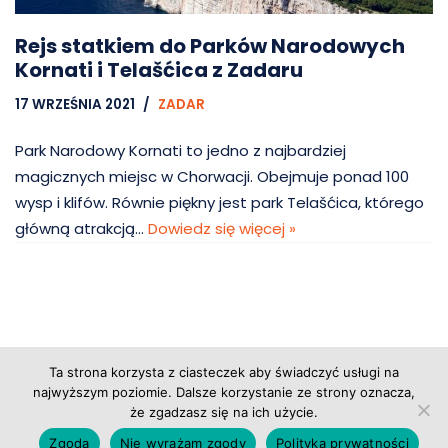
Rejs statkiem do Parków Narodowych
Kornati i Telašćica z Zadaru
17 WRZEŚNIA 2021
ZADAR
Park Narodowy Kornati to jedno z najbardziej
magicznych miejsc w Chorwacji. Obejmuje ponad 100
wysp i klifów. Równie piękny jest park Telašćica, którego
główną atrakcją…
Dowiedz się więcej »
Ta strona korzysta z ciasteczek aby świadczyć usługi na
Copyright © 2026 Grupa Probiz, CoWartoZwiedzic.pl
najwyższym poziomie. Dalsze korzystanie ze strony oznacza,
że zgadzasz się na ich użycie.
Regulamin serwisu
|
Polityka prywatności
|
Zgoda
Nie wyrażam zgody
Polityka prywatności