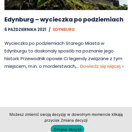
Edynburg – wycieczka po podziemiach
6 PAŹDZIERNIKA 2021
EDYNBURG
Wycieczka po podziemiach Starego Miasta w
Edynburgu to doskonały sposób na poznanie jego
historii. Przewodnik opowie Ci legendy związane z tym
miejscem, m.in. o morderstwach,…
Dowiedz się więcej »
Copyright © 2026 Grupa Probiz, CoWartoZwiedzic.pl
Możesz zmienić swoją decyzję w dowolnym momencie klikają
przycisk Zmiana decyzji
Regulamin serwisu
|
Polityka prywatności
|
Zmiana decyzji