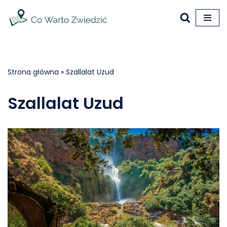
Przejdź
do
treści
Strona główna
»
Szallalat Uzud
Szallalat Uzud