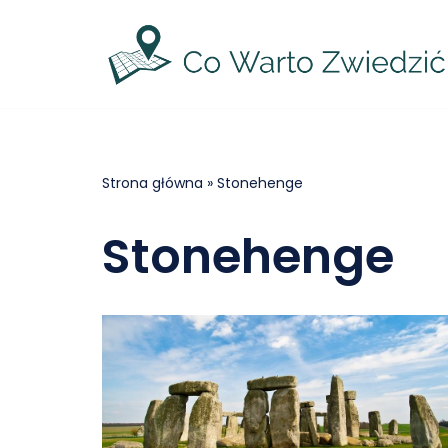
Przejdź
do
treści
Strona główna
»
Stonehenge
Stonehenge