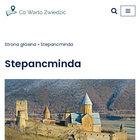
Przejdź
do
treści
Strona główna
»
Stepancminda
Stepancminda