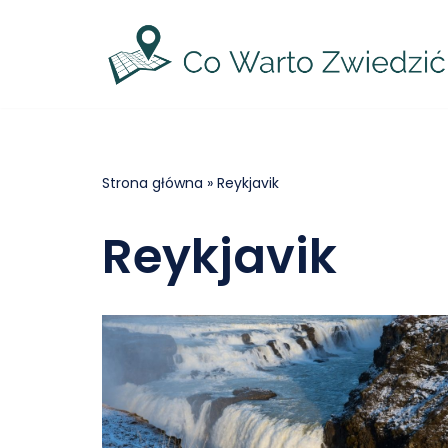
Przejdź
do
treści
Strona główna
»
Reykjavik
Reykjavik