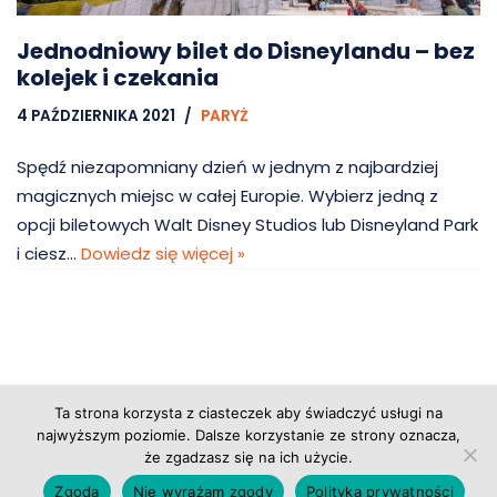
Jednodniowy bilet do Disneylandu – bez
kolejek i czekania
4 PAŹDZIERNIKA 2021
PARYŻ
Spędź niezapomniany dzień w jednym z najbardziej
magicznych miejsc w całej Europie. Wybierz jedną z
opcji biletowych Walt Disney Studios lub Disneyland Park
i ciesz…
Dowiedz się więcej »
Ta strona korzysta z ciasteczek aby świadczyć usługi na
Copyright © 2026 Grupa Probiz, CoWartoZwiedzic.pl
najwyższym poziomie. Dalsze korzystanie ze strony oznacza,
że zgadzasz się na ich użycie.
Regulamin serwisu
|
Polityka prywatności
|
Zgoda
Nie wyrażam zgody
Polityka prywatności