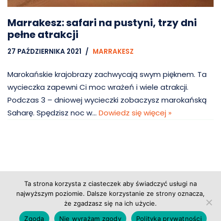
Marrakesz: safari na pustyni, trzy dni
pełne atrakcji
27 PAŹDZIERNIKA 2021
MARRAKESZ
Marokańskie krajobrazy zachwycają swym pięknem. Ta
wycieczka zapewni Ci moc wrażeń i wiele atrakcji.
Podczas 3 – dniowej wycieczki zobaczysz marokańską
Saharę. Spędzisz noc w…
Dowiedz się więcej »
Ta strona korzysta z ciasteczek aby świadczyć usługi na
Copyright © 2026 Grupa Probiz, CoWartoZwiedzic.pl
najwyższym poziomie. Dalsze korzystanie ze strony oznacza,
że zgadzasz się na ich użycie.
Regulamin serwisu
|
Polityka prywatności
|
Zgoda
Nie wyrażam zgody
Polityka prywatności