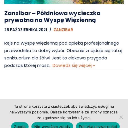
Zanzibar – Półdniowa wycieczka
prywatna na Wyspę Więzienną
26 PAŹDZIERNIKA 2021
ZANZIBAR
Rejs na Wyspę Więzienną pod opieką profesjonalnego
przewodnika to dobry wybór. Obecnie znajduje się tutaj
sanktuarium dla żółwi. Jest to ciekawa przygoda
podczas której masz…
Dowiedz się więcej »
Ta strona korzysta z ciasteczek aby świadczyć usługi na
Copyright © 2026 Grupa Probiz, CoWartoZwiedzic.pl
najwyższym poziomie. Dalsze korzystanie ze strony oznacza,
że zgadzasz się na ich użycie.
Regulamin serwisu
|
Polityka prywatności
|
Zgoda
Nie wyrażam zgody
Polityka prywatności