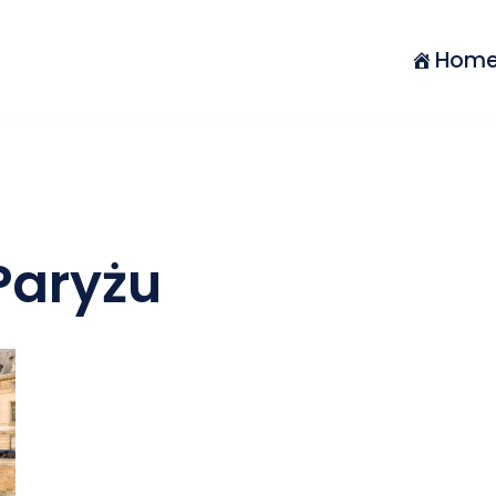
Hom
Paryżu