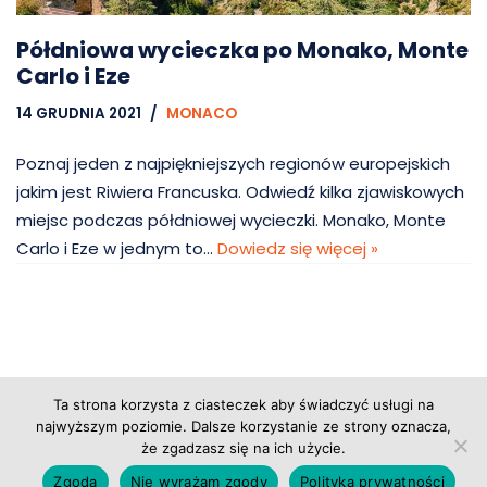
Półdniowa wycieczka po Monako, Monte
Carlo i Eze
14 GRUDNIA 2021
MONACO
Poznaj jeden z najpiękniejszych regionów europejskich
jakim jest Riwiera Francuska. Odwiedź kilka zjawiskowych
miejsc podczas półdniowej wycieczki. Monako, Monte
Carlo i Eze w jednym to…
Dowiedz się więcej »
Ta strona korzysta z ciasteczek aby świadczyć usługi na
Copyright © 2026 Grupa Probiz, CoWartoZwiedzic.pl
najwyższym poziomie. Dalsze korzystanie ze strony oznacza,
że zgadzasz się na ich użycie.
Regulamin serwisu
|
Polityka prywatności
|
Zgoda
Nie wyrażam zgody
Polityka prywatności