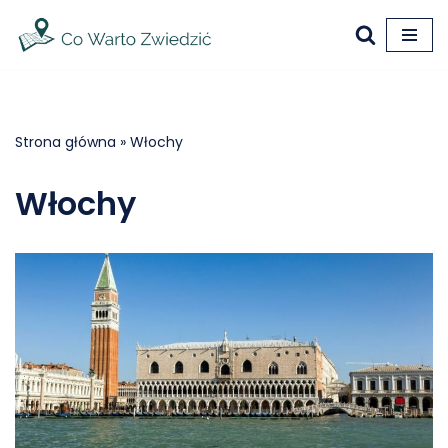
Przejdź
do
treści
Strona główna
»
Włochy
Włochy