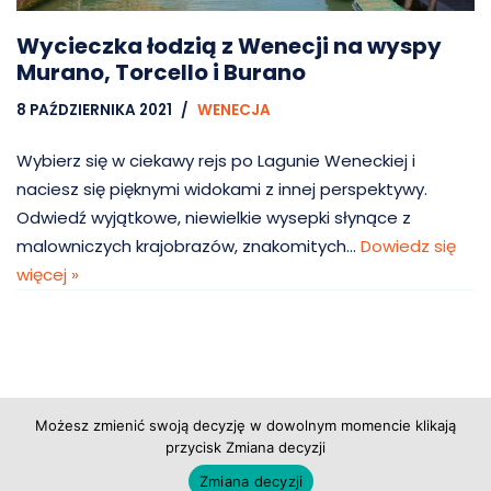
Wycieczka łodzią z Wenecji na wyspy
Murano, Torcello i Burano
8 PAŹDZIERNIKA 2021
WENECJA
Wybierz się w ciekawy rejs po Lagunie Weneckiej i
naciesz się pięknymi widokami z innej perspektywy.
Odwiedź wyjątkowe, niewielkie wysepki słynące z
malowniczych krajobrazów, znakomitych…
Dowiedz się
więcej »
Możesz zmienić swoją decyzję w dowolnym momencie klikają
przycisk Zmiana decyzji
Copyright © 2026 Grupa Probiz, CoWartoZwiedzic.pl
Zmiana decyzji