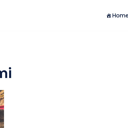
Hom
mi