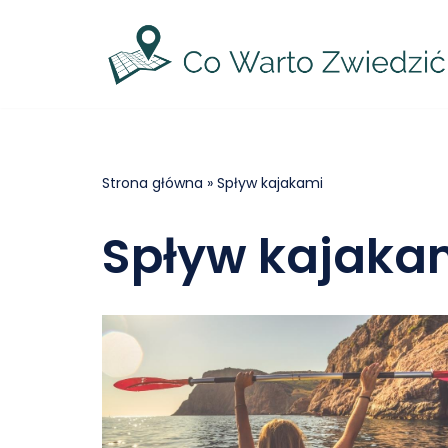
Przejdź
do
treści
Strona główna
»
Spływ kajakami
Spływ kajaka