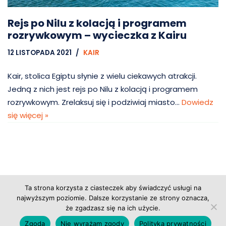
Rejs po Nilu z kolacją i programem
rozrywkowym – wycieczka z Kairu
12 LISTOPADA 2021
KAIR
Kair, stolica Egiptu słynie z wielu ciekawych atrakcji.
Jedną z nich jest rejs po Nilu z kolacją i programem
rozrywkowym. Zrelaksuj się i podziwiaj miasto…
Dowiedz
się więcej »
Ta strona korzysta z ciasteczek aby świadczyć usługi na
Copyright © 2026 Grupa Probiz, CoWartoZwiedzic.pl
najwyższym poziomie. Dalsze korzystanie ze strony oznacza,
że zgadzasz się na ich użycie.
Regulamin serwisu
|
Polityka prywatności
|
Zgoda
Nie wyrażam zgody
Polityka prywatności