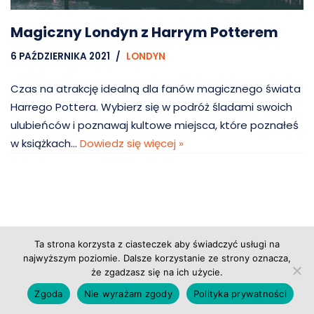
Magiczny Londyn z Harrym Potterem
6 PAŹDZIERNIKA 2021
LONDYN
Czas na atrakcję idealną dla fanów magicznego świata
Harrego Pottera. Wybierz się w podróż śladami swoich
ulubieńców i poznawaj kultowe miejsca, które poznałeś
w książkach…
Dowiedz się więcej »
Ta strona korzysta z ciasteczek aby świadczyć usługi na
Copyright © 2026 Grupa Probiz, CoWartoZwiedzic.pl
najwyższym poziomie. Dalsze korzystanie ze strony oznacza,
że zgadzasz się na ich użycie.
Regulamin serwisu
|
Polityka prywatności
|
Zgoda
Nie wyrażam zgody
Polityka prywatności
Ubezpieczenie emerytalne
|
Bilety na kabaret