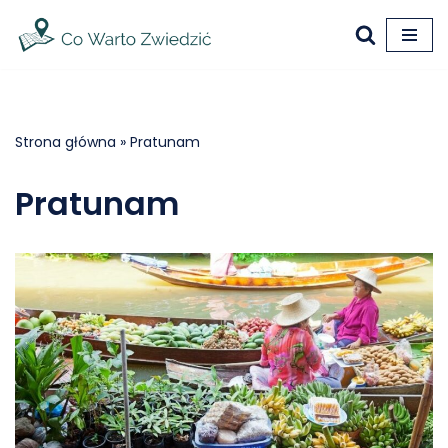
Przejdź
do
treści
Strona główna
»
Pratunam
Pratunam