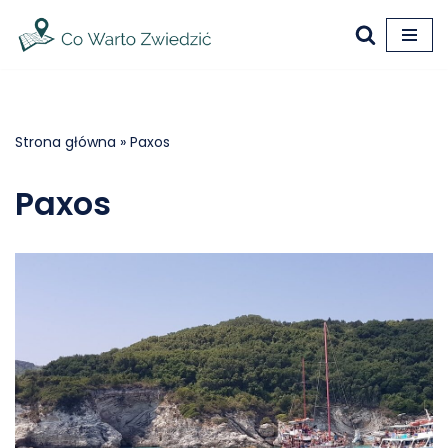
Przejdź
do
treści
Strona główna
»
Paxos
Paxos