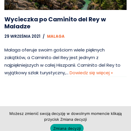
Wycieczka po Caminito del Rey w
Maladze
29 WRZEŚNIA 2021
MALAGA
Malaga oferuje swoim gościom wiele pięknych
zakątków, a Caminito del Rey jest jednym z
najpiękniejszych w całej Hiszpanii. Caminito del Rey to
wyjątkowy szlak turystyczny,…
Dowiedz się więcej »
Możesz zmienić swoją decyzję w dowolnym momencie klikają
przycisk Zmiana decyzji
Copyright © 2026 Grupa Probiz, CoWartoZwiedzic.pl
Zmiana decyzji