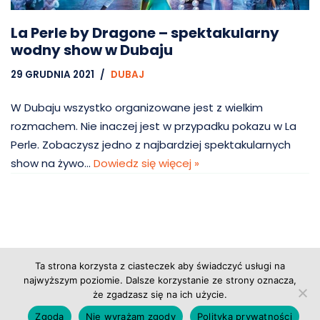
La Perle by Dragone – spektakularny
wodny show w Dubaju
29 GRUDNIA 2021
DUBAJ
W Dubaju wszystko organizowane jest z wielkim
rozmachem. Nie inaczej jest w przypadku pokazu w La
Perle. Zobaczysz jedno z najbardziej spektakularnych
show na żywo…
Dowiedz się więcej »
Ta strona korzysta z ciasteczek aby świadczyć usługi na
Copyright © 2026 Grupa Probiz, CoWartoZwiedzic.pl
najwyższym poziomie. Dalsze korzystanie ze strony oznacza,
że zgadzasz się na ich użycie.
Regulamin serwisu
|
Polityka prywatności
|
Zgoda
Nie wyrażam zgody
Polityka prywatności