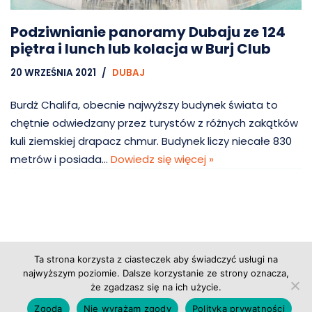
Podziwnianie panoramy Dubaju ze 124
piętra i lunch lub kolacja w Burj Club
20 WRZEŚNIA 2021
DUBAJ
Burdż Chalifa, obecnie najwyższy budynek świata to
chętnie odwiedzany przez turystów z różnych zakątków
kuli ziemskiej drapacz chmur. Budynek liczy niecałe 830
metrów i posiada…
Dowiedz się więcej »
Ta strona korzysta z ciasteczek aby świadczyć usługi na
Copyright © 2026 Grupa Probiz, CoWartoZwiedzic.pl
najwyższym poziomie. Dalsze korzystanie ze strony oznacza,
że zgadzasz się na ich użycie.
Regulamin serwisu
|
Polityka prywatności
|
Zgoda
Nie wyrażam zgody
Polityka prywatności