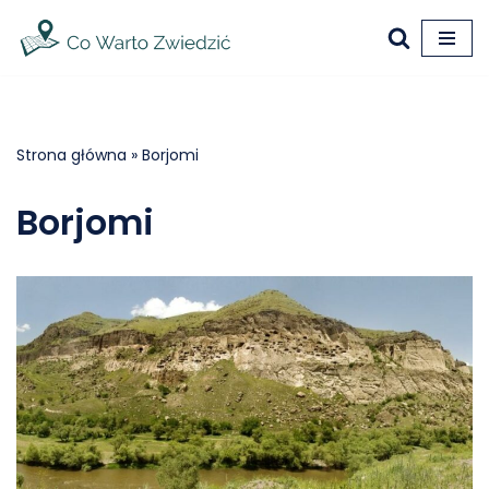
Przejdź
do
treści
Strona główna
»
Borjomi
Borjomi