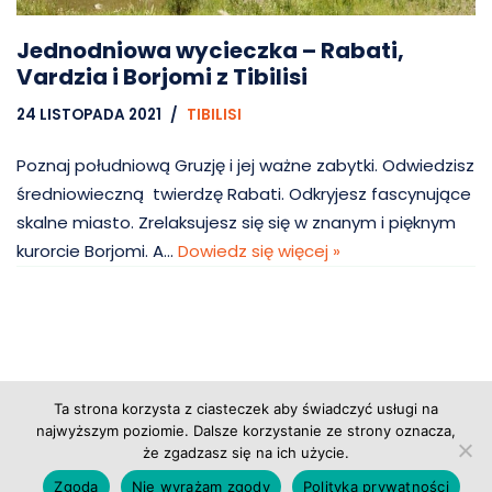
Jednodniowa wycieczka – Rabati,
Vardzia i Borjomi z Tibilisi
24 LISTOPADA 2021
TIBILISI
Poznaj południową Gruzję i jej ważne zabytki. Odwiedzisz
średniowieczną twierdzę Rabati. Odkryjesz fascynujące
skalne miasto. Zrelaksujesz się się w znanym i pięknym
kurorcie Borjomi. A…
Dowiedz się więcej »
Ta strona korzysta z ciasteczek aby świadczyć usługi na
Copyright © 2026 Grupa Probiz, CoWartoZwiedzic.pl
najwyższym poziomie. Dalsze korzystanie ze strony oznacza,
że zgadzasz się na ich użycie.
Regulamin serwisu
|
Polityka prywatności
|
Zgoda
Nie wyrażam zgody
Polityka prywatności