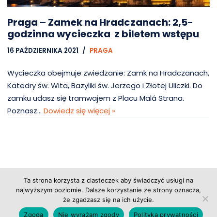
Praga – Zamek na Hradczanach: 2,5-
godzinna wycieczka z biletem wstępu
16 PAŹDZIERNIKA 2021
PRAGA
Wycieczka obejmuje zwiedzanie: Zamk na Hradczanach,
Katedry św. Wita, Bazyliki św. Jerzego i Złotej Uliczki. Do
zamku udasz się tramwajem z Placu Malá Strana.
Poznasz…
Dowiedz się więcej »
Ta strona korzysta z ciasteczek aby świadczyć usługi na
Copyright © 2026 Grupa Probiz, CoWartoZwiedzic.pl
najwyższym poziomie. Dalsze korzystanie ze strony oznacza,
że zgadzasz się na ich użycie.
Regulamin serwisu
|
Polityka prywatności
|
Zgoda
Nie wyrażam zgody
Polityka prywatności