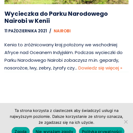
Wycieczka do Parku Narodowego
Nairobi w Kenii
11 PAŹDZIERNIKA 2021
NAIROBI
Kenia to zróżnicowany kraj położony we wschodniej
Afryce nad Oceanem Indyjskim. Podczas wycieczki do
Parku Narodowego Nairobi zobaczysz m.in. gepardy,
nosorożce, lwy, zebry, żyrafy czy…
Dowiedz się więcej »
Ta strona korzysta z ciasteczek aby świadczyć usługi na
Copyright © 2026 Grupa Probiz, CoWartoZwiedzic.pl
najwyższym poziomie. Dalsze korzystanie ze strony oznacza,
że zgadzasz się na ich użycie.
Regulamin serwisu
|
Polityka prywatności
|
Zgoda
Nie wyrażam zgody
Polityka prywatności